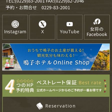
TEL:(0229)83-2001 FAX:(0229)82-2046
予約・お問合せ
0229-83-2001
女将の
Instagram
X
YouTube
Facebook
Reservation