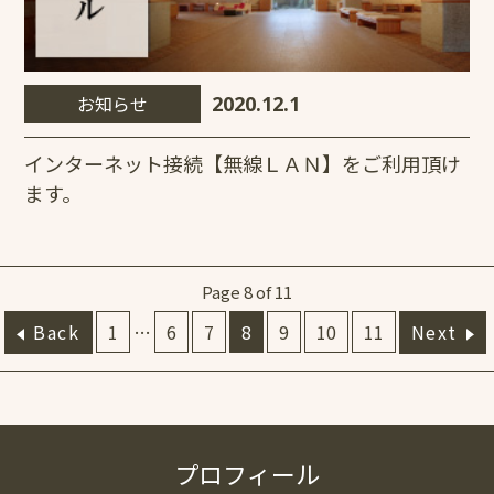
お知らせ
2020.12.1
インターネット接続【無線ＬＡＮ】をご利用頂け
ます。
Page 8 of 11
Back
1
…
6
7
8
9
10
11
Next
プロフィール