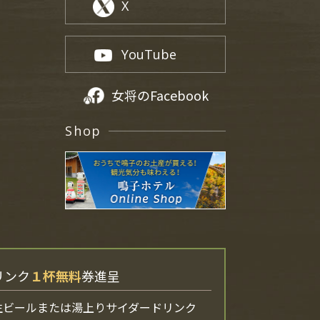
X
YouTube
女将のFacebook
Shop
リンク
１杯無料
券進呈
生ビールまたは湯上りサイダードリンク