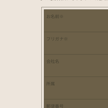
お名前
※
フリガナ
※
会社名
所属
郵便番号