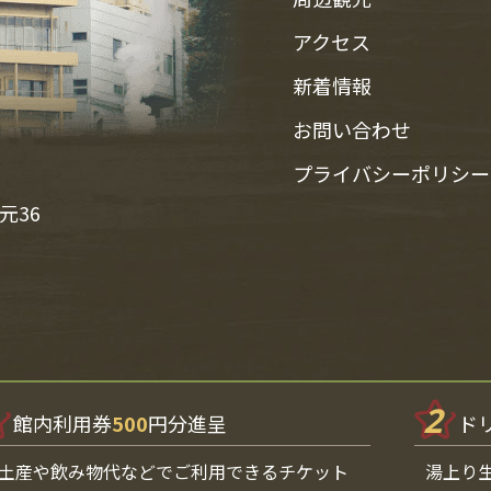
アクセス
新着情報
お問い合わせ
プライバシーポリシー
元36
2
館内利用券
500
円分進呈
ド
土産や飲み物代などでご利用できるチケット
湯上り