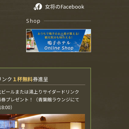
女将のFacebook
Shop
リンク
１杯無料
券進呈
生ビールまたは湯上りサイダードリンク
料券プレゼント！（青葉館ラウンジにて
18:00）