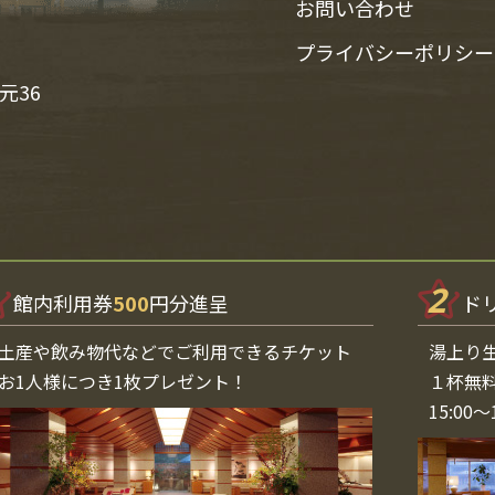
お問い合わせ
プライバシーポリシー
元36
2
館内利用券
500
円分進呈
ド
土産や飲み物代などでご利用できるチケット
湯上り
お1人様につき1枚プレゼント！
１杯無
15:00〜