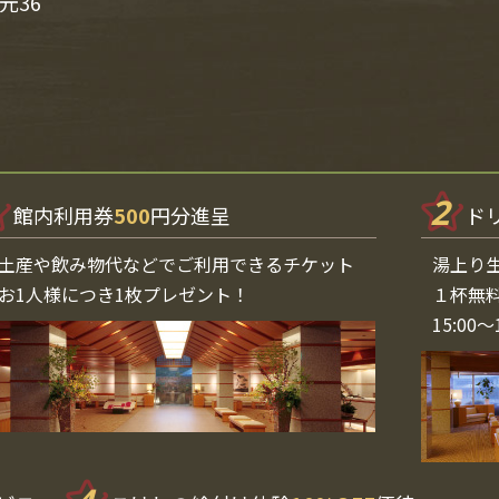
元36
2
館内利用券
500
円分進呈
ド
土産や飲み物代などでご利用できるチケット
湯上り
お1人様につき1枚プレゼント！
１杯無
15:00〜