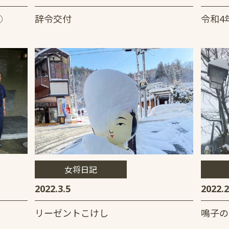
②
辞令交付
令和4
女将日記
2022.3.5
2022.2
リーゼントこけし
鳴子の