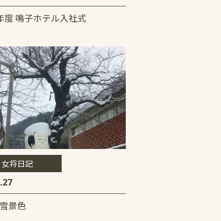
年度 鳴子ホテル入社式
女将日記
.27
雪景色