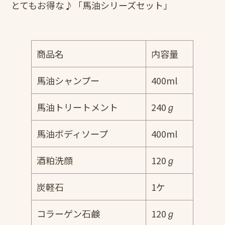
とてもお得な♪「馬油シリーズセット」
商品名
内容量
馬油シャンプー
400ml
馬油トリートメント
240ℊ
馬油ボディソープ
400ml
酒粕洗顔
120ℊ
炭軽石
1ケ
コラーゲン石鹸
120ℊ