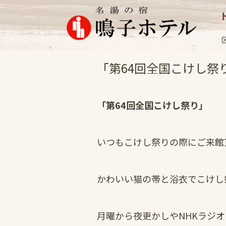
女将日記
2018.9
「第64回全国こけし祭
「第64回全国こけし祭り」
いつもこけし祭りの際にご来館
かわいい猫の帯と浴衣でこけし
月曜から夜更かしやNHKラジ