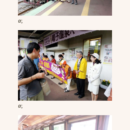
ø;
ø;