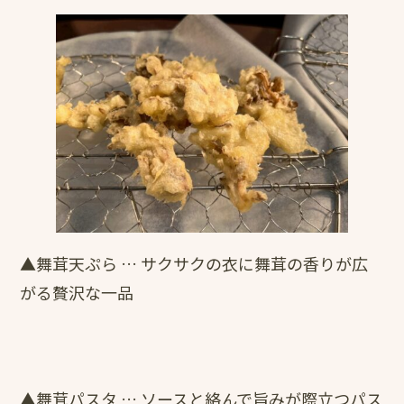
▲舞茸天ぷら … サクサクの衣に舞茸の香りが広
がる贅沢な一品
▲舞茸パスタ … ソースと絡んで旨みが際立つパス