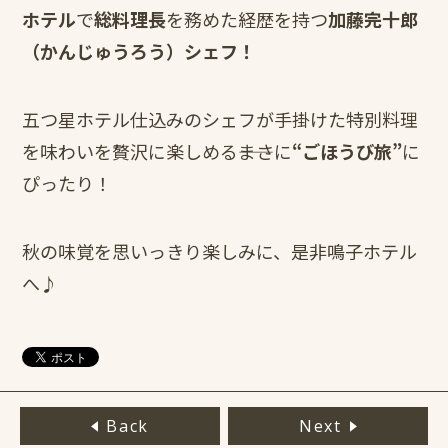
ホテル
で
総料理長
を務めた経歴を持つ
加藤完十郎
（かんじゅうろう）シェフ！
五つ星ホテル仕込みのシェフが手掛けた特別料理
を味わいを贅沢に楽しめる――まさに
“ごほうび旅”
に
ぴったり！
秋の味覚を思いっきり楽しみに、是非鳴子ホテル
へ♪
Back
Next