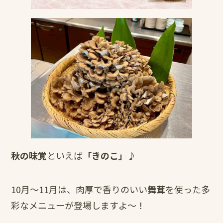
秋の味覚
といえば
「きのこ」
♪
10月～11月は、肉厚で香りのいい
舞茸
を使った多
彩なメニューが登場しますよ～！