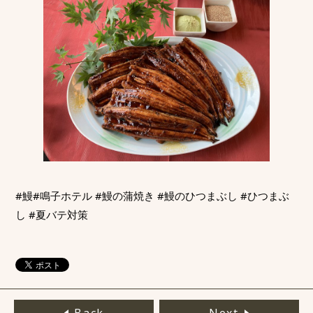
#鰻
#鳴子ホテル
#鰻の蒲焼き
#鰻のひつまぶし
#ひつまぶ
し
#夏バテ対策