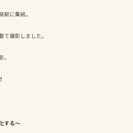
泉駅に集結。
着て撮影しました。
影。
！
化する～