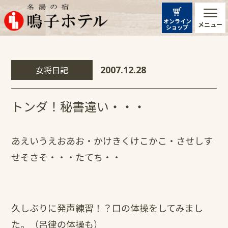
オンライン
メニュー
ショップ
女将日記
2007.12.28
トンダ！秘書違い・・・
あえいうえおあお・かけきくけこかこ・させしす
せそさそ・・・たてち・・
久しぶりに発声練習！？口の体操をしてみまし
た。（呂律の体操も）