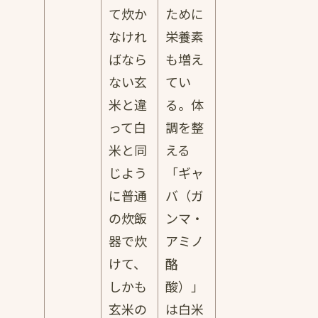
て炊か
ために
なけれ
栄養素
ばなら
も増え
ない玄
てい
米と違
る。体
って白
調を整
米と同
える
じよう
「ギャ
に普通
バ（ガ
の炊飯
ンマ・
器で炊
アミノ
けて、
酪
しかも
酸）」
玄米の
は白米