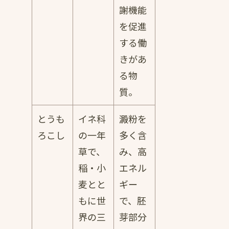
謝機能
を促進
する働
きがあ
る物
質。
とうも
イネ科
澱粉を
ろこし
の一年
多く含
草で、
み、高
稲・小
エネル
麦とと
ギー
もに世
で、胚
界の三
芽部分