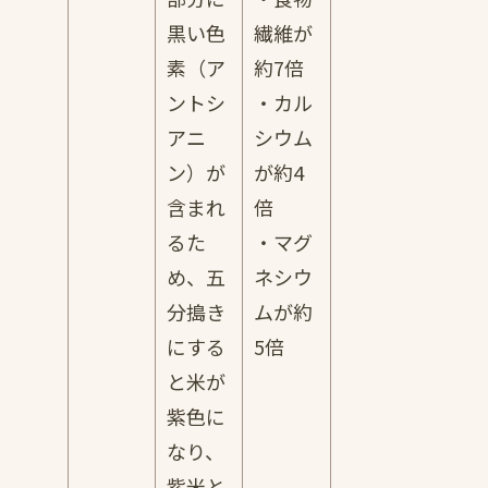
黒い色
繊維が
素（ア
約7倍
ントシ
・カル
アニ
シウム
ン）が
が約4
含まれ
倍
るた
・マグ
め、五
ネシウ
分搗き
ムが約
にする
5倍
と米が
紫色に
なり、
紫米と