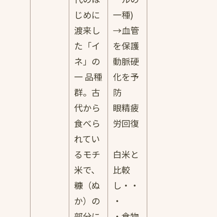
じめに
一種)
渡来し
→血管
た「イ
を保護
ネ」の
動脈硬
一 品種
化を予
群。古
防
代から
眼精疲
食べら
労回復
れてい
るモチ
白米と
米で、
比較
糠（ぬ
し・・
か）の
・
部分に
・食物