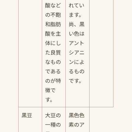
酸など
れてい
の不飽
ます。
和脂肪
尚、黒
酸を主
い色は
体にし
アント
た良質
シアニ
なもの
ンによ
である
るもの
のが特
です。
徴で
す。
黒豆
大豆の
黒色色
一種の
素のア