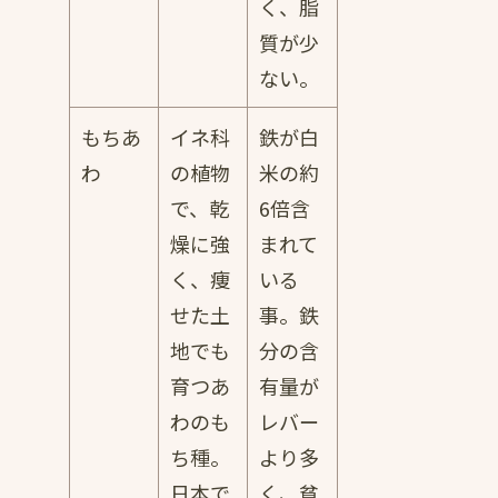
く、脂
質が少
ない。
もちあ
イネ科
鉄が白
わ
の植物
米の約
で、乾
6倍含
燥に強
まれて
く、痩
いる
せた土
事。鉄
地でも
分の含
育つあ
有量が
わのも
レバー
ち種。
より多
日本で
く、貧