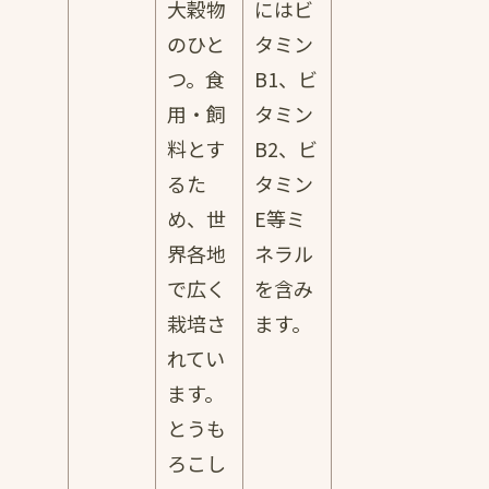
大穀物
にはビ
のひと
タミン
つ。食
B1、ビ
用・飼
タミン
料とす
B2、ビ
るた
タミン
め、世
E等ミ
界各地
ネラル
で広く
を含み
栽培さ
ます。
れてい
ます。
とうも
ろこし