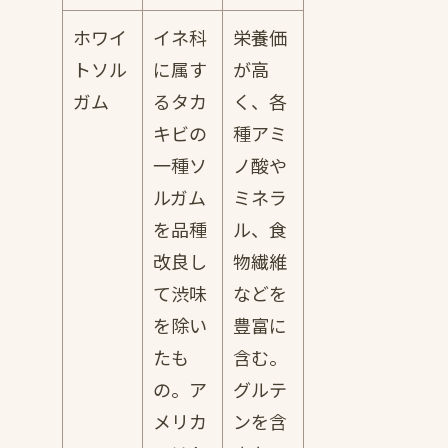
ホワイ
イネ科
栄養価
トソル
に属す
が高
ガム
るタカ
く、各
キビの
種アミ
一種ソ
ノ酸や
ルガム
ミネラ
を品種
ル、食
改良し
物繊維
て渋味
などを
を除い
豊富に
たも
含む。
の。ア
グルテ
メリカ
ンを含