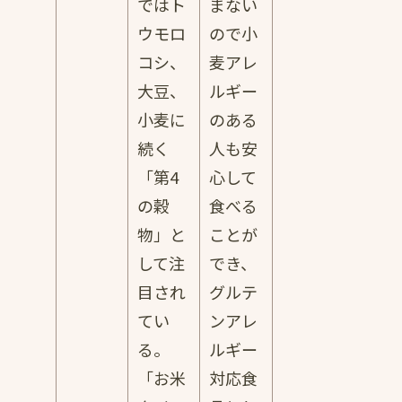
ではト
まない
ウモロ
ので小
コシ、
麦アレ
大豆、
ルギー
小麦に
のある
続く
人も安
「第4
心して
の穀
食べる
物」と
ことが
して注
でき、
目され
グルテ
てい
ンアレ
る。
ルギー
「お米
対応食