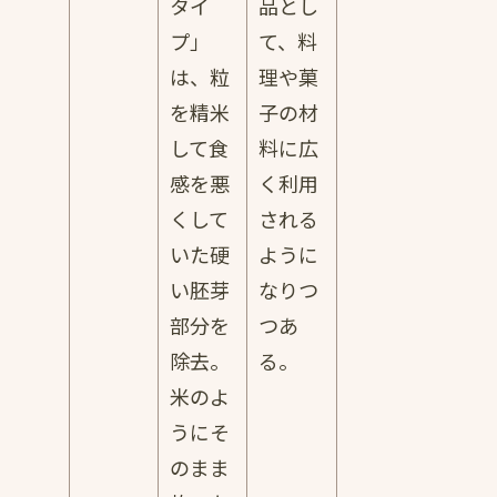
タイ
品とし
プ」
て、料
は、粒
理や菓
を精米
子の材
して食
料に広
感を悪
く利用
くして
される
いた硬
ように
い胚芽
なりつ
部分を
つあ
除去。
る。
米のよ
うにそ
のまま