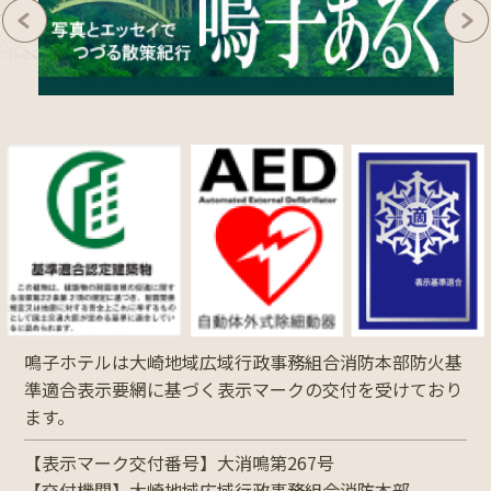
鳴子ホテルは大崎地域広域行政事務組合消防本部防火基
準適合表示要網に基づく表示マークの交付を受けており
ます。
【表示マーク交付番号】大消鳴第267号
【交付機関】大崎地域広域行政事務組合消防本部