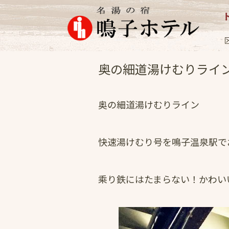
イベント
2021.6
奥の細道湯けむりライ
奥の細道湯けむりライン
快速湯けむり号を鳴子温泉駅で
乘り鉄にはたまらない！かわい