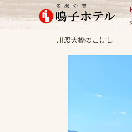
女将日記
2021.1
川渡大橋のこけし