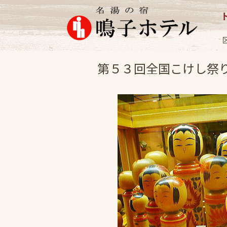
女将日記
2007.9
第５３回全国こけし祭