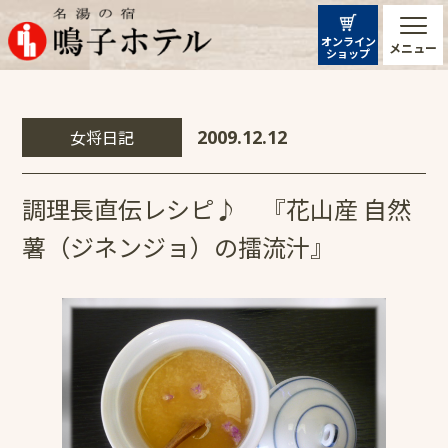
オンライン
メニュー
ショップ
女将日記
2009.12.12
調理長直伝レシピ♪ 『花山産 自然
薯（ジネンジョ）の擂流汁』