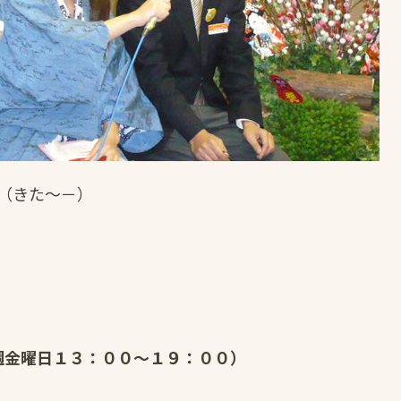
（きた～－）
（毎週金曜日１３：００～１９：００）