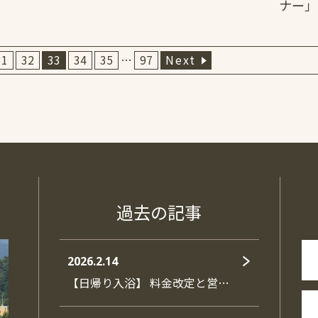
ナー」
31
32
33
34
35
…
97
Next
過去の記事
2026.2.14
【日帰り入浴】 料金改定と営…