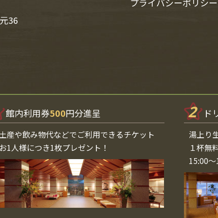
プライバシーポリシー
元36
2
館内利用券
500
円分進呈
ド
土産や飲み物代などでご利用できるチケット
湯上り
お1人様につき1枚プレゼント！
１杯無
15:00〜