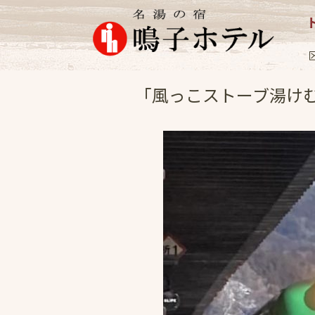
女将日記
2025.2
「風っこストーブ湯け