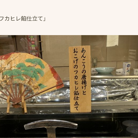
フカヒレ餡仕立て」