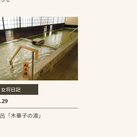
女将日記
.29
呂「木華子の湯」