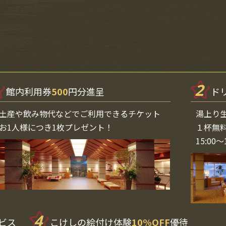
2
館内利用券
500
円分進呈
ド
土産や飲み物代などでご利用できるチケット
湯上り
お1人様につき1枚プレゼント！
１杯無
15:00〜
4
ビス
こけしの絵付け体験
10%OFF
優待